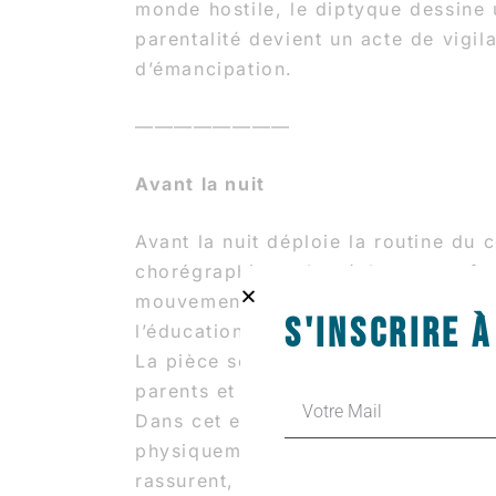
monde hostile, le diptyque dessine u
parentalité devient un acte de vigil
d’émancipation.
————————
Avant la nuit
Avant la nuit déploie la routine du 
chorégraphique. Le réel est transfor
mouvement et la scénographie, révé
S'INSCRIRE 
l’éducation et de la vie familiale.
La pièce se situe dans la réalité d
parents et de leurs dix enfants, int
Dans cet espace domestique, les pa
physiquement et mentalement. Ils oc
rassurent, posent un cadre. Ils son