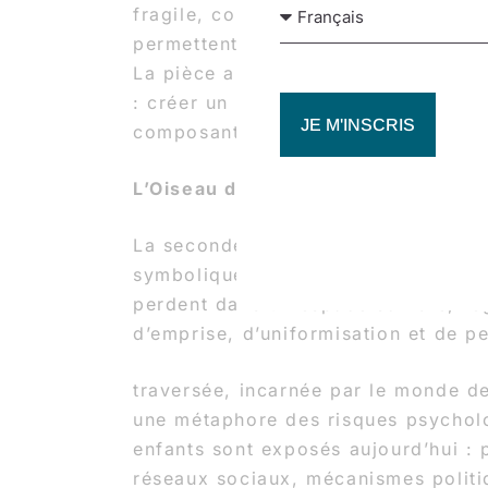
fragile, construite par des règles qu
permettent le développement person
La pièce aborde la parentalité comm
: créer un espace sécurisant, transm
JE M'INSCRIS
composant avec l’énergie débordante
L’Oiseau de feu
La seconde partie bascule dans un 
symbolique. Sur la musique d’Igor S
perdent dans un espace sombre, rég
d’emprise, d’uniformisation et de p
traversée, incarnée par le monde d
une métaphore des risques psychol
enfants sont exposés aujourd’hui : 
réseaux sociaux, mécanismes politi