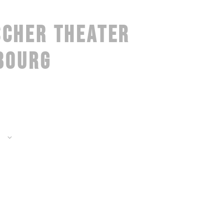
ESCHER THEATER
BOURG
ER