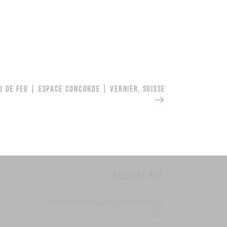
AU DE FEU | ESPACE CONCORDE | VERNIER, SUISSE
Contact pro
coordination@beaverdamco.c
om