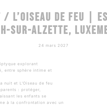
 / L’OISEAU DE FEU | 
CH-SUR-ALZETTE, LUXEM
24 mars 2027
iptyque explorant
AJOUTER AU CALENDRI
é, entre sphère intime et
a nuit et L’Oiseau de feu
parents : protéger,
aissant les enfants se
ime à la confrontation avec un