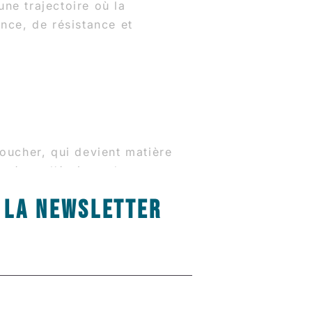
ne trajectoire où la
ance, de résistance et
coucher, qui devient matière
mé par l’écriture du
lant les enjeux de
À LA NEWSLETTER
’un foyer, composé de deux
erprétés par des adultes.
rents doivent être présents,
cupent, canalisent, jouent,
t les garants d’une harmonie