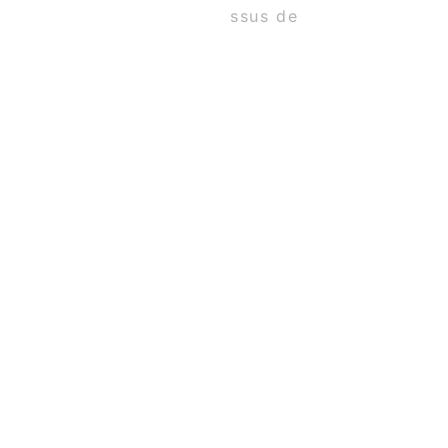
e interprètes dans un processus de
e plus grand bien ! »