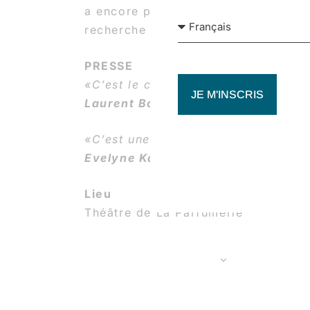
a encore peu explorées (les sauts, l
recherche et de création questionna
PRESSE
«C’est le cœur léger que le pubic re
JE M'INSCRIS
Laurent Bourbouson, Ouvert aux p
«C’est une perpétuelle sensation d
Evelyne Karam, VivantMag
Lieu
Théâtre de La Parfumerie
AJOUTER AU CALENDRIER