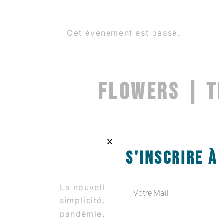
Cet évènement est passé.
FLOWERS | T
S'INSCRIRE 
La nouvelle création
Flowers
exprim
simplicité. Après dix années de ch
pandémie, il recherche un nouveau p