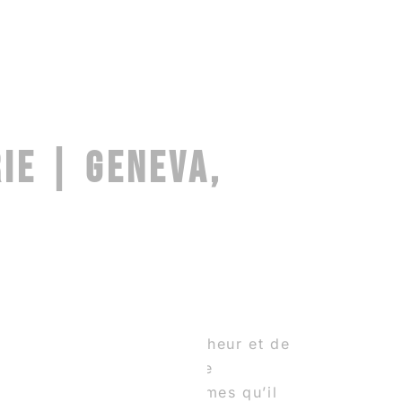
IE | GENEVA,
au, d’ouverture, de fraîcheur et de
plexes comme les années de
llant puiser dans des formes qu’il