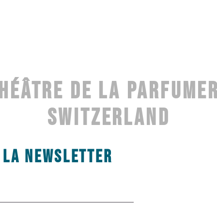
HÉÂTRE DE LA PARFUMER
SWITZERLAND
25 novembre 2025 20h00
-
21h00
À LA NEWSLETTER
e l’envie du chorégraphe Edouard Hue de renouve
orégraphie et un travail dans des contextes com
oint zéro dans son écriture chorégraphique, en a