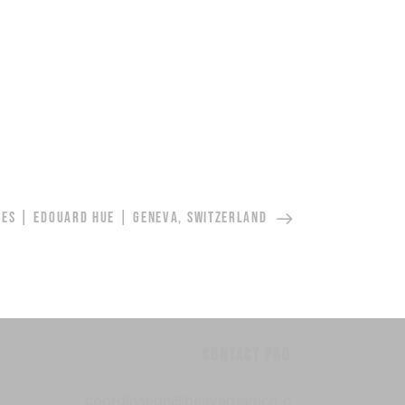
SES | EDOUARD HUE | GENEVA, SWITZERLAND
Contact pro
coordination@beaverdamco.c