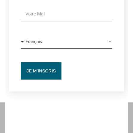
Détails
Date :
20 novembre 2025
Heure :
12h00
Site :
https://www.teatroreal.es/realteatroderetiro/
JE M'INSCRIS
YUMÉ | TEATRO REAL | MADRID, SPAIN
YUMÉ | TEATRO REAL | MADRID, SPAIN