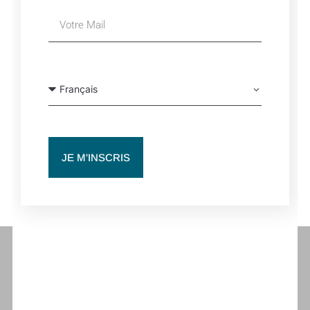
Détails
Date :
20 novembre 2025
Heure :
12h00
Site :
https://www.teatroreal.es/realteatroderetiro/
JE M'INSCRIS
YUMÉ | TEATRO REAL | MADRID, SPAIN
YUMÉ | TEATRO REAL | MADRID, SPAIN