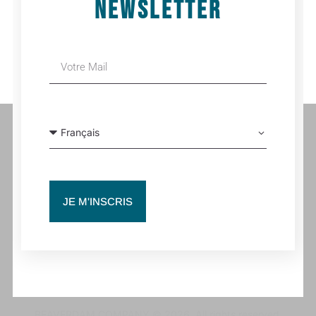
NEWSLETTER
DIVE
Beaver Dam Company, création 2023
JE M'INSCRIS
Contact pro
coordination@beaverdamco.com
ACCUEIL
CRÉATIONS
CONTACT
BEAVERDAM COMPANY © 2026. All rights reserved.